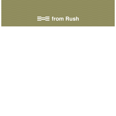
C
O
N
C
E
P
T
P
R
O
D
U
C
T
S
S
C
E
N
E
C
O
M
P
A
N
Y
C
O
N
T
A
C
T
P
R
I
V
A
C
Y
P
O
L
I
C
Y
WEB STORE